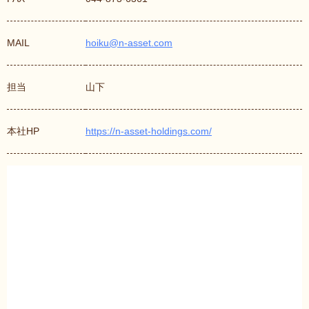
MAIL
hoiku@n-asset.com
担当
山下
本社HP
https://n-asset-holdings.com/